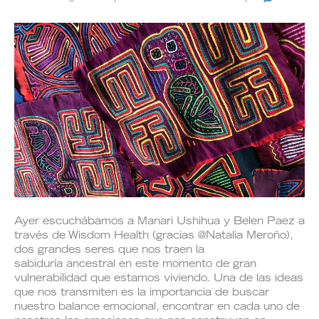
Ayer escuchábamos a Manari Ushihua y Belen Paez a
través de Wisdom Health (gracias @Natalia Meroño),
dos grandes seres que nos traen la
sabiduría ancestral en este momento de gran
vulnerabilidad que estamos viviendo. Una de las ideas
que nos transmiten es la importancia de buscar
nuestro balance emocional, encontrar en cada uno de