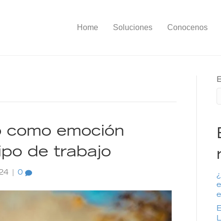
Home
Soluciones
Conocenos
B
to como emoción
ipo de trabajo
024
|
0
¿
e
e