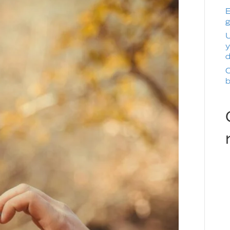
E
g
U
y
d
C
b