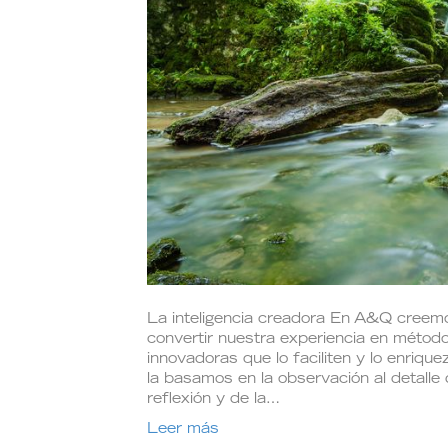
La inteligencia creadora En A&Q creemo
convertir nuestra experiencia en métod
innovadoras que lo faciliten y lo enriq
la basamos en la observación al detalle
reflexión y de la…
Leer más