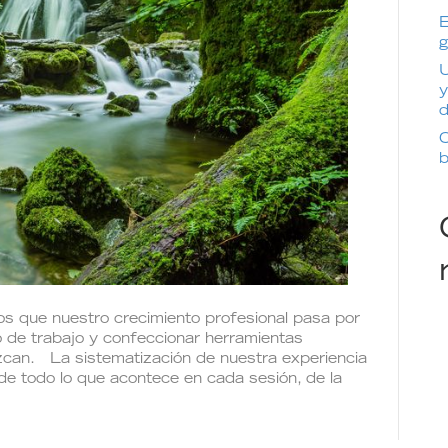
E
g
U
y
d
C
b
s que nuestro crecimiento profesional pasa por
o de trabajo y confeccionar herramientas
uezcan. La sistematización de nuestra experiencia
 de todo lo que acontece en cada sesión, de la