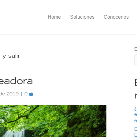
Home
Soluciones
Conocenos
B
y salir’
readora
 de 2019
|
0
¿
e
e