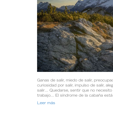
Ganas de salir, miedo de salir, preocupació
curiosidad por salir, impulso de salir, ale
salir… Quedarse, sentir que no necesito s
trabajo… El síndrome de la cabaña est
Leer más