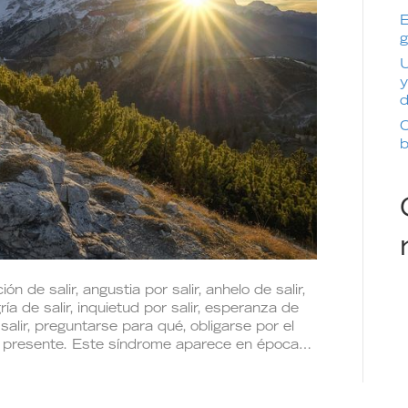
E
g
U
y
d
C
b
n de salir, angustia por salir, anhelo de salir,
gría de salir, inquietud por salir, esperanza de
alir, preguntarse para qué, obligarse por el
á presente. Este síndrome aparece en época…