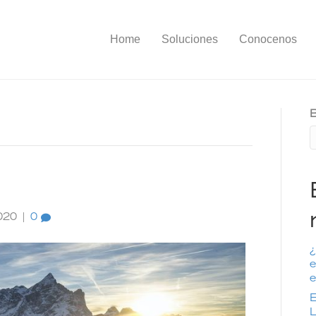
Home
Soluciones
Conocenos
B
020
|
0
¿
e
e