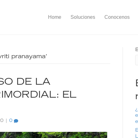
Home
Soluciones
Conocenos
B
riti pranayama’
SO DE LA
IMORDIAL: EL
¿
e
20
|
0
e