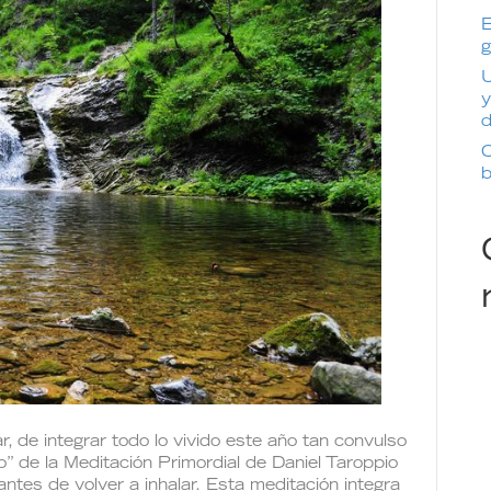
E
g
U
y
d
C
b
, de integrar todo lo vivido este año tan convulso
o” de la Meditación Primordial de Daniel Taroppio
ntes de volver a inhalar. Esta meditación integra