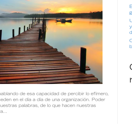
E
g
U
y
d
C
b
hablando de esa capacidad de percibir lo efímero,
ceden en el día a día de una organización. Poder
nuestras palabras, de lo que hacen nuestras
bra…