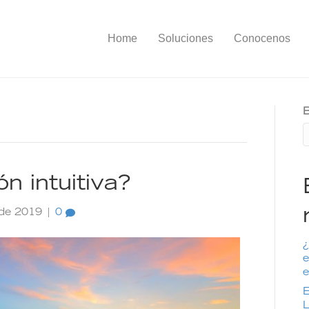
Home
Soluciones
Conocenos
B
n intuitiva?
 de 2019
|
0
¿
e
e