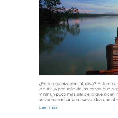
¿Es tu organización intuitiva? Estamos 
lo sutil, lo pequeño de las cosas que su
mirar un poco más allá de lo que dicen 
acciones e intuir una nueva idea que a
Leer más