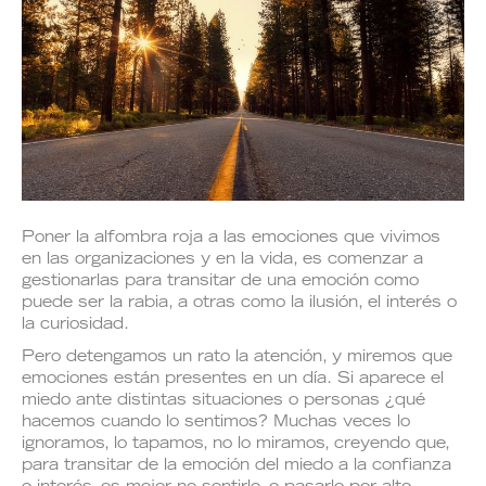
Poner la alfombra roja a las emociones que vivimos
en las organizaciones y en la vida, es comenzar a
gestionarlas para transitar de una emoción como
puede ser la rabia, a otras como la ilusión, el interés o
la curiosidad.
Pero detengamos un rato la atención, y miremos que
emociones están presentes en un día. Si aparece el
miedo ante distintas situaciones o personas ¿qué
hacemos cuando lo sentimos? Muchas veces lo
ignoramos, lo tapamos, no lo miramos, creyendo que,
para transitar de la emoción del miedo a la confianza