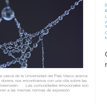
E
g
U
y
d
C
b
ra vasca de la Universidad del País Vasco acerca
e obrera, nos encontramos con una cita sobre las
 Rosenwein: Las comunidades emocionales son
eren a las mismas normas de expresión