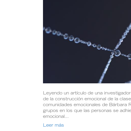
Leyendo un artículo de una investigado
de la construcción emocional de la clas
comunidades emocionales de Bárbara
grupos en los que las personas se adhi
emocional…
Leer más