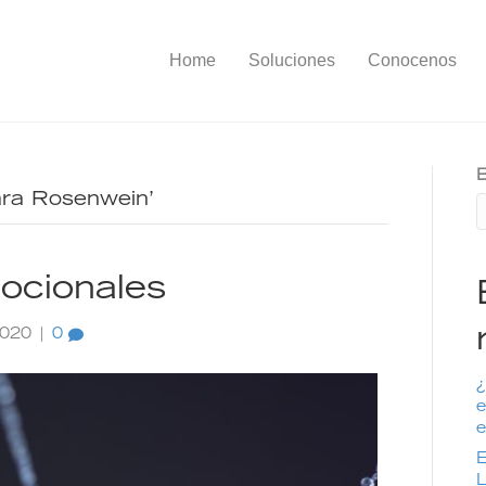
Home
Soluciones
Conocenos
B
ara Rosenwein’
ocionales
2020
|
0
¿
e
e