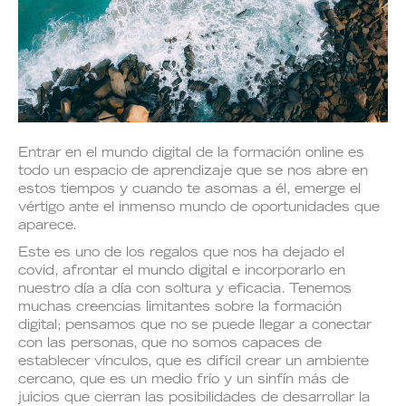
Entrar en el mundo digital de la formación online es
todo un espacio de aprendizaje que se nos abre en
estos tiempos y cuando te asomas a él, emerge el
vértigo ante el inmenso mundo de oportunidades que
aparece.
Este es uno de los regalos que nos ha dejado el
covid, afrontar el mundo digital e incorporarlo en
nuestro día a día con soltura y eficacia. Tenemos
muchas creencias limitantes sobre la formación
digital; pensamos que no se puede llegar a conectar
con las personas, que no somos capaces de
establecer vínculos, que es difícil crear un ambiente
cercano, que es un medio frío y un sinfín más de
juicios que cierran las posibilidades de desarrollar la