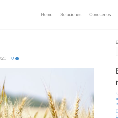
Home
Soluciones
Conocenos
B
020
|
0
¿
e
e