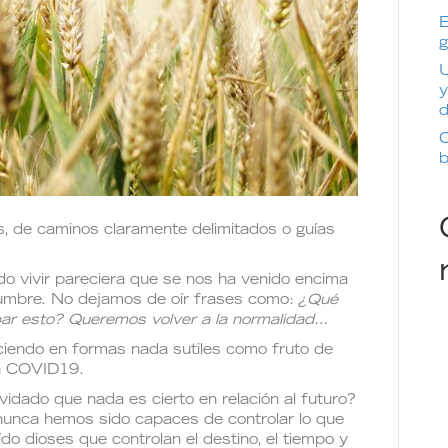
E
g
U
y
d
C
b
s, de caminos claramente delimitados o guías
o vivir pareciera que se nos ha venido encima
dumbre. No dejamos de oír frases como:
¿Qué
ar esto? Queremos volver a la normalidad…
eciendo en formas nada sutiles como fruto de
la COVID19.
dado que nada es cierto en relación al futuro?
unca hemos sido capaces de controlar lo que
 dioses que controlan el destino, el tiempo y