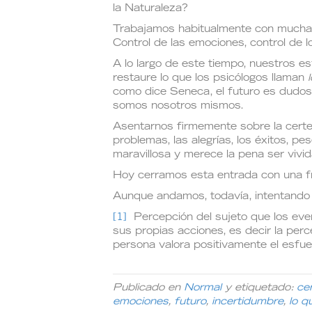
la Naturaleza?
Trabajamos habitualmente con muchas
Control de las emociones, control de l
A lo largo de este tiempo, nuestros e
restaure lo que los psicólogos llaman
como dice Seneca, el futuro es dudoso
somos nosotros mismos.
Asentarnos firmemente sobre la certez
problemas, las alegrías, los éxitos, p
maravillosa y merece la pena ser vivid
Hoy cerramos esta entrada con una f
Aunque andamos, todavía, intentando 
[1]
Percepción del sujeto que los eve
sus propias acciones, es decir la perc
persona valora positivamente el esfuer
Publicado en
Normal
y etiquetado:
ce
emociones
,
futuro
,
incertidumbre
,
lo q