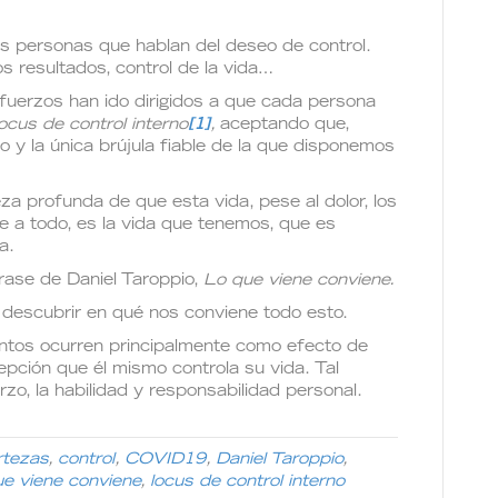
 personas que hablan del deseo de control.
os resultados, control de la vida…
sfuerzos han ido dirigidos a que cada persona
locus de control interno
[1]
,
aceptando que,
 y la única brújula fiable de la que disponemos
a profunda de que esta vida, pese al dolor, los
ese a todo, es la vida que tenemos, que es
a.
rase de Daniel Taroppio,
Lo que viene conviene.
descubrir en qué nos conviene todo esto.
ntos ocurren principalmente como efecto de
epción que él mismo controla su vida. Tal
zo, la habilidad y responsabilidad personal.
rtezas
,
control
,
COVID19
,
Daniel Taroppio
,
ue viene conviene
,
locus de control interno